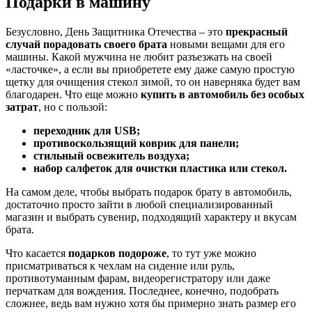
Подарки в машину
Безусловно, День Защитника Отечества – это
прекрасный
случай порадовать своего брата
новыми вещами для его
машины. Какой мужчина не любит разъезжать на своей
«ласточке», а если вы приобретете ему даже самую простую
щетку для очищения стекол зимой, то он наверняка будет вам
благодарен. Что еще можно
купить в автомобиль без особых
затрат
, но с пользой:
переходник для USB;
противоскользящий коврик для панели;
стильный освежитель воздуха;
набор салфеток для очистки пластика или стекол.
На самом деле, чтобы выбрать подарок брату в автомобиль,
достаточно просто зайти в любой специализированный
магазин и выбрать сувенир, подходящий характеру и вкусам
брата.
Что касается
подарков подороже
, то тут уже можно
присматриваться к чехлам на сидение или руль,
противотуманным фарам, видеорегистратору или даже
перчаткам для вождения. Последнее, конечно, подобрать
сложнее, ведь вам нужно хотя бы примерно знать размер его