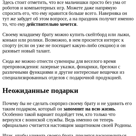
Здесь стоит отметить, что все мальчишки просто без ума от
роботов и компьютерных игр. Можете даже напрямую
спросить его, что ему нравится больше всего. Наверняка он
тут же забудет об этом вопросе, а на праздник получит именно
то, что ему
действительно хочется
.
Своему младшему брату можно купить скейтборд или лыжи,
коньки или ролики. Возможно, в нем проснется интерес к
спорту (если он уже не посещает какую-либо секцию) и он
разовьет новый талант.
Сюда же можно отнести сувениры для веселого время
препровождения: лазерные указки, фонарики, брелоки с
различными функциями и другие интересные вещички из
специализированных отделов с подарочной продукцией.
Неожиданные подарки
Почему бы не сделать сюрприз своему брату и не удивить его
таким подарком, который он
запомнит на всю жизнь
.
Особенно такой вариант подойдет тем, кто только что
вернулся с воинской службы. Ведь именно он теперь
официально считается настоящим защитником своей Родины.
Итак, чтобы удивить своего брата, придется раскошелиться,