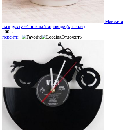
Манжета
на кружку «Снежный хоровод» (красная)
200 р.
перейти
|
Отложить