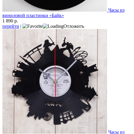
Часы из
виниловой пластинки «Байк»
1 890 р.
перейти
|
Отложить
Часы из