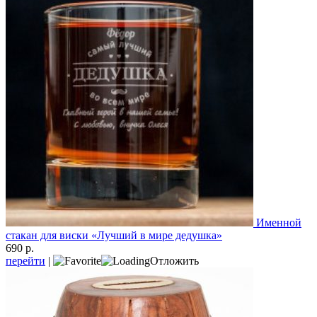
Именной
стакан для виски «Лучший в мире дедушка»
690 р.
перейти
|
Отложить