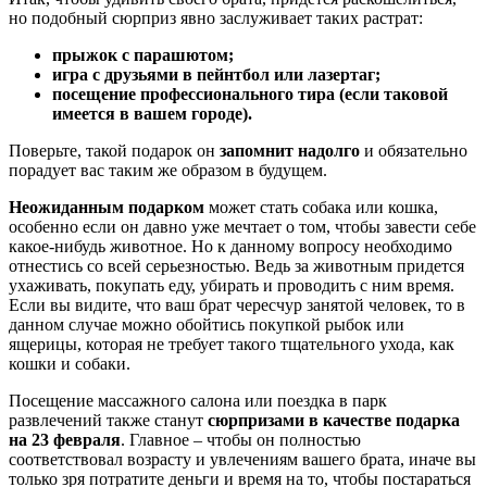
но подобный сюрприз явно заслуживает таких растрат:
прыжок с парашютом;
игра с друзьями в пейнтбол или лазертаг;
посещение профессионального тира (если таковой
имеется в вашем городе).
Поверьте, такой подарок он
запомнит надолго
и обязательно
порадует вас таким же образом в будущем.
Неожиданным подарком
может стать собака или кошка,
особенно если он давно уже мечтает о том, чтобы завести себе
какое-нибудь животное. Но к данному вопросу необходимо
отнестись со всей серьезностью. Ведь за животным придется
ухаживать, покупать еду, убирать и проводить с ним время.
Если вы видите, что ваш брат чересчур занятой человек, то в
данном случае можно обойтись покупкой рыбок или
ящерицы, которая не требует такого тщательного ухода, как
кошки и собаки.
Посещение массажного салона или поездка в парк
развлечений также станут
сюрпризами в качестве подарка
на 23 февраля
. Главное – чтобы он полностью
соответствовал возрасту и увлечениям вашего брата, иначе вы
только зря потратите деньги и время на то, чтобы постараться