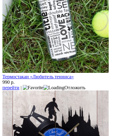
Термостакан «Любитель тенниса»
990 р.
перейти
|
Отложить