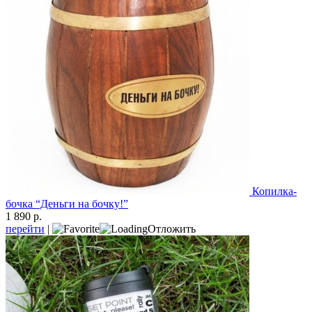
Копилка-
бочка “Деньги на бочку!”
1 890 р.
перейти
|
Отложить