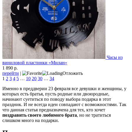
Часы из
виниловой пластинки «Милан»
1 890 р.
перейти
|
Отложить
1
2
3
4
5
…
10
20
30
…
34
Именно в преддверии 23 февраля все девушки и женщины, у
которых есть братья, пусть родные или двоюродные,
начинают суетиться по поводу выбора подарка в этот
праздник. И не всегда идеи совпадают с возможностями. Так
что данная статья предназначена для тех, кто хочет
поздравить своего любимого брата
, но не тратиться
слишком много на подарки.