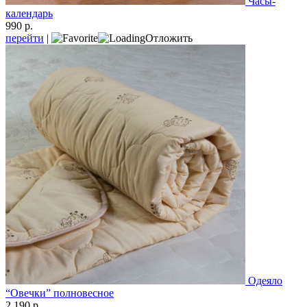
Часы-
календарь
990 р.
перейти
|
Отложить
Одеяло
“Овечки” полновесное
2 190 р.