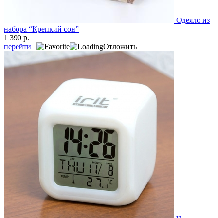
Одеяло из
набора “Крепкий сон”
1 390 р.
перейти
|
Отложить