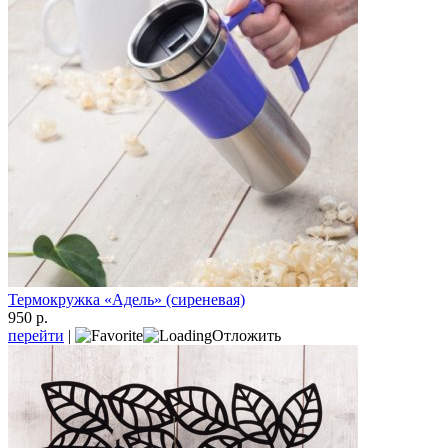
Термокружка «Адель» (сиреневая)
950 р.
перейти
|
Отложить