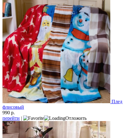
Плед
флисовый
990 р.
перейти
|
Отложить