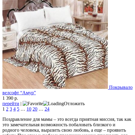
Покрывало
велсофт “Амур”
1 390 р.
перейти
|
Отложить
1
2
3
4
5
…
10
20
…
24
Поздравление для мамы – это всегда приятная миссия, так как
это замечательная возможность побаловать близкого и
родного человека, выразить свою любовь, а еще – проявить