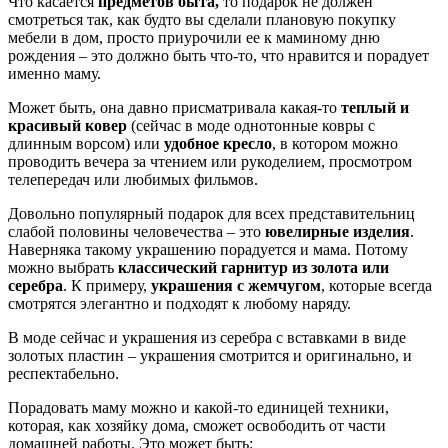
Что касается
предметов быта,
то подарок не должен
смотреться так, как будто вы сделали плановую покупку
мебели в дом, просто приурочили ее к маминому дню
рождения – это должно быть что-то, что нравится и порадует
именно маму.
Может быть, она давно присматривала какая-то
теплый и
красивый ковер
(сейчас в моде однотонные ковры с
длинным ворсом) или
удобное кресло
, в котором можно
проводить вечера за чтением или рукоделием, просмотром
телепередач или любимых фильмов.
Довольно популярный подарок для всех представительниц
слабой половины человечества – это
ювелирные изделия
.
Наверняка такому украшению порадуется и мама. Потому
можно выбрать
классический гарнитур из золота или
серебра
. К примеру,
украшения с жемчугом
, которые всегда
смотрятся элегантно и подходят к любому наряду.
В моде сейчас и украшения из серебра с вставками в виде
золотых пластин – украшения смотрится и оригинально, и
респектабельно.
Порадовать маму можно и какой-то единицей техники,
которая, как хозяйку дома, сможет освободить от части
домашней работы. Это может быть: