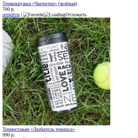
Термокружка «Чаепитие» (зелёная)
700 р.
перейти
|
Отложить
Термостакан «Любитель тенниса»
990 р.