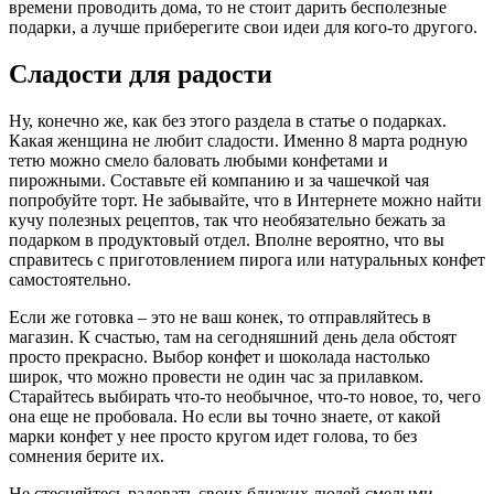
времени проводить дома, то не стоит дарить бесполезные
подарки, а лучше приберегите свои идеи для кого-то другого.
Сладости для радости
Ну, конечно же, как без этого раздела в статье о подарках.
Какая женщина не любит сладости. Именно 8 марта родную
тетю можно смело баловать любыми конфетами и
пирожными. Составьте ей компанию и за чашечкой чая
попробуйте торт. Не забывайте, что в Интернете можно найти
кучу полезных рецептов, так что необязательно бежать за
подарком в продуктовый отдел. Вполне вероятно, что вы
справитесь с приготовлением пирога или натуральных конфет
самостоятельно.
Если же готовка – это не ваш конек, то отправляйтесь в
магазин. К счастью, там на сегодняшний день дела обстоят
просто прекрасно. Выбор конфет и шоколада настолько
широк, что можно провести не один час за прилавком.
Старайтесь выбирать что-то необычное, что-то новое, то, чего
она еще не пробовала. Но если вы точно знаете, от какой
марки конфет у нее просто кругом идет голова, то без
сомнения берите их.
Не стесняйтесь радовать своих близких людей смелыми