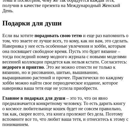
темы и посмотрим, чему же так обрадуется каждая тетя,
получив в качестве презента на Международный Женский
День.
Подарки для души
Если вы хотите
порадовать свою тетю
и еще раз напомнить о
том, что знаете ее лучше всех, то кому, как ни вам, это сделать.
Наверняка у нее есть особенные увлечения и хобби, которым
она посвящает свободное время. Пусть это будет вязание –
тогда последний номер модного журнала с новыми моделями
весенней коллекции придется как нельзя кстати. Согласитесь:
недорого и приятно
. Это же можно отнести не только к
вязанию, но и рисованию, шитью, вышиванию,
выращиванию растений и прочее. Практически по каждому
хобби можно найти свое периодическое издание, которое
наверняка ваша тетя еще не успела приобрести.
Главное в подарках для души
– это то, что он явно
предназначается конкретному человеку. То есть дарить книгу
о космосе любительнице кошек будет не совсем правильно,
так как, скорее всего, эта книга пролежит без дела. Поэтому
вспомните все то, что любит ваша тетя, и отнеситесь к этому с
пониманием.