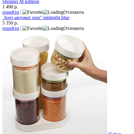
Shopper M lollipop
1 490 р.
перейти
|
Отложить
Зонт-автомат senz° midnight blue
5 350 р.
перейти
|
Отложить