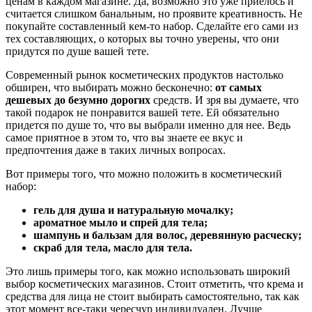
ценам в каждом магазине. Да, возможно это уже приелось и
считается слишком банальным, но проявите креативность. Не
покупайте составленный кем-то набор. Сделайте его сами из
тех составляющих, о которых вы точно уверены, что они
придутся по душе вашей тете.
Современный рынок косметических продуктов настолько
обширен, что выбирать можно бесконечно:
от самых
дешевых до безумно дорогих
средств. И зря вы думаете, что
такой подарок не понравится вашей тете. Ей обязательно
придется по душе то, что вы выбрали именно для нее. Ведь
самое приятное в этом то, что вы знаете ее вкус и
предпочтения даже в таких личных вопросах.
Вот примеры того, что можно положить в косметический
набор:
гель для душа и натуральную мочалку;
ароматное мыло и спрей для тела;
шампунь и бальзам для волос, деревянную расческу;
скраб для тела, масло для тела.
Это лишь примеры того, как можно использовать широкий
выбор косметических магазинов. Стоит отметить, что крема и
средства для лица не стоит выбирать самостоятельно, так как
этот момент все-таки чересчур индивидуален. Лучше