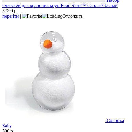
Набор
ёмкостей для хранения круп Food Store™ Carousel белый
5 990 р.
перейти
|
Отложить
Солонка
Salty
590 р.