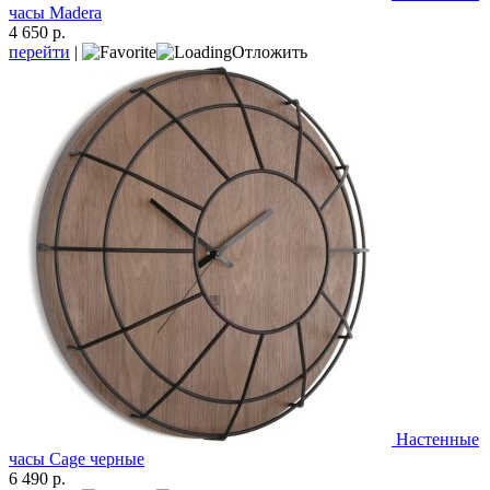
часы Madera
4 650 р.
перейти
|
Отложить
Настенные
часы Cage черные
6 490 р.