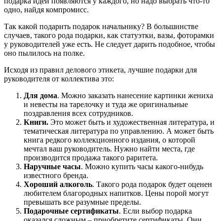
подарка идеи появляются у каждого, но надо выбрать что-то
одно, найдя компромисс.
Так какой подарить подарок начальнику? В большинстве
случаев, такого рода подарки, как статуэтки, вазы, фоторамки
у руководителей уже есть. Не следует дарить подобное, чтобы
оно пылилось на полке.
Исходя из правил делового этикета, лучшие подарки для
руководителя от коллектива это:
Для дома
. Можно заказать нанесение картинки жениха
и невесты на тарелочку и туда же оригинальные
поздравления всех сотрудников.
Книги.
Это может быть и художественная литература, и
тематическая литература по управлению. А может быть
книга редкого коллекционного издания, о которой
мечтал ваш руководитель. Нужно найти места, где
производится продажа такого раритета.
Наручные часы
. Можно купить часы какого-нибудь
известного бренда.
Хороший алкоголь
. Такого рода подарок будет оценен
любителем благородных напитков. Цены порой могут
превышать все разумные пределы.
Подарочные сертификаты
. Если выбор подарка
оказался сложным – приобретите сертификаты. Они