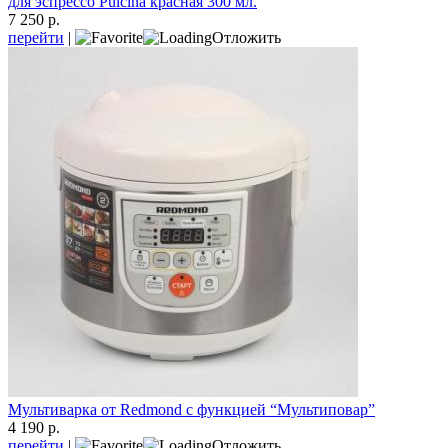
для эспрессо Pulcina красная 300 мл.
7 250 р.
перейти
|
Отложить
Мультиварка от Redmond с функцией “Мультиповар”
4 190 р.
перейти
|
Отложить