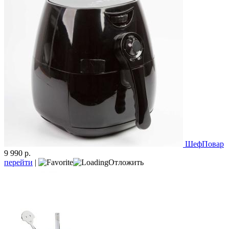
ШефПовар
9 990 р.
перейти
|
Отложить