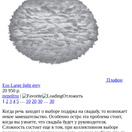
Плафон
Eos Large light grey
20 950 р.
перейти
|
Отложить
1
2
3
4
5
…
10
20
30
…
30
Когда речь заходит о выборе подарка на свадьбу, то возникает
некое замешательство. Особенно остро эта проблема стоит,
когда вы узнаете, что свадьба будет у руководителя.
Сложность состоит еще в том, при коллективном выборе