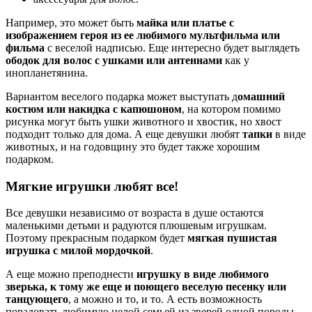
Например, это может быть
майка или платье с
изображением героя из ее любимого мультфильма или
фильма
с веселой надписью. Еще интересно будет выглядеть
ободок для волос с ушками или антеннами
как у
инопланетянина.
Вариантом веселого подарка может выступать д
омашний
костюм или накидка с капюшоном
, на котором помимо
рисунка могут быть ушки животного и хвостик, но хвост
подходит только для дома. А еще девушки любят
тапки
в виде
животных, и на годовщину это будет также хорошим
подарком.
Мягкие игрушки любят все!
Все девушки независимо от возраста в душе остаются
маленькими детьми и радуются плюшевым игрушкам.
Поэтому прекрасным подарком будет
мягкая пушистая
игрушка с милой мордочкой
.
А еще можно преподнести
игрушку в виде любимого
зверька, к тому же еще и поющего веселую песенку или
танцующего
, а можно и то, и то. А есть возможность
порадовать любимую целой семьей из зверей одной породы.