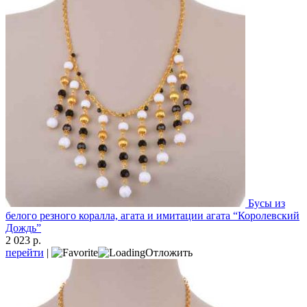
Бусы из
белого резного коралла, агата и имитации агата “Королевский
Дождь”
2 023 р.
перейти
|
Отложить