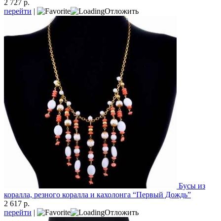
2 727 р.
перейти
|
Отложить
Бусы из
коралла, резного коралла и кахолонга “Первый Дождь”
2 617 р.
перейти
|
Отложить