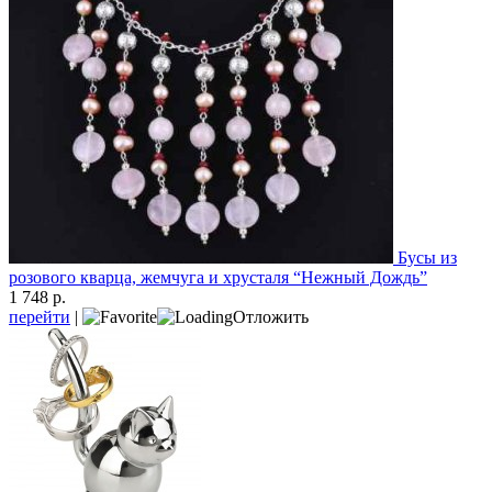
Бусы из
розового кварца, жемчуга и хрусталя “Нежный Дождь”
1 748 р.
перейти
|
Отложить