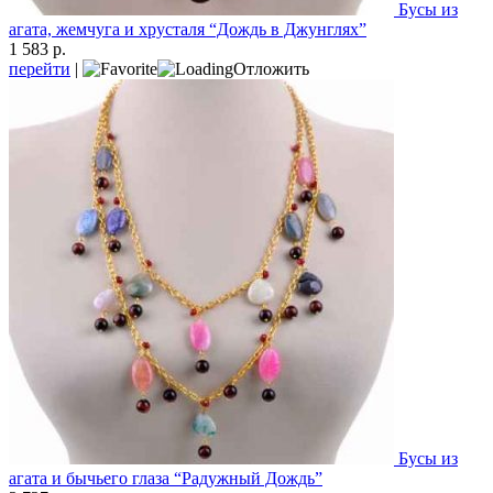
Бусы из
агата, жемчуга и хрусталя “Дождь в Джунглях”
1 583 р.
перейти
|
Отложить
Бусы из
агата и бычьего глаза “Радужный Дождь”