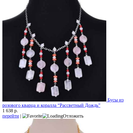
Бусы из
розового кварца и коралла “Рассветный Дождь”
1 638 р.
перейти
|
Отложить