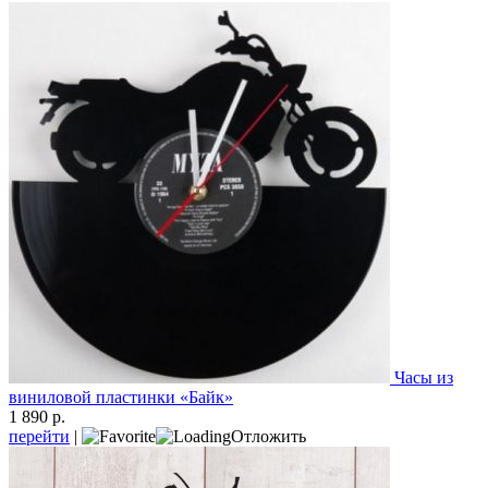
Часы из
виниловой пластинки «Байк»
1 890 р.
перейти
|
Отложить