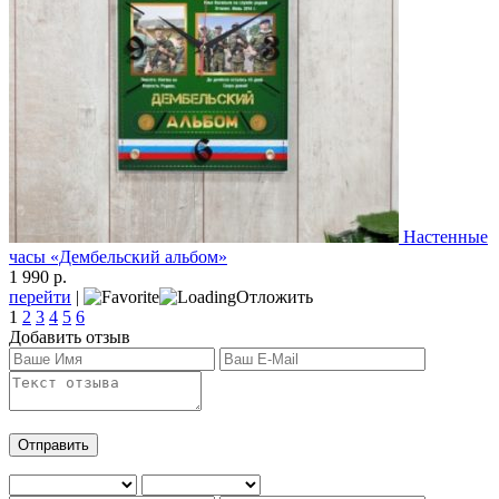
Настенные
часы «Дембельский альбом»
1 990 р.
перейти
|
Отложить
1
2
3
4
5
6
Добавить отзыв