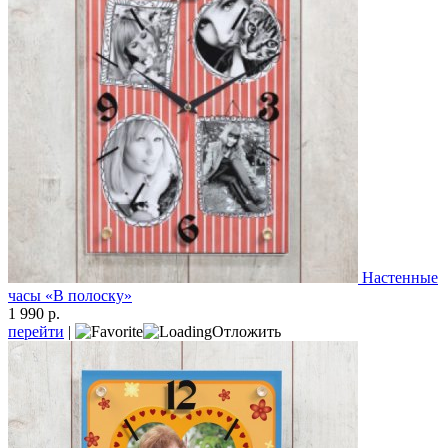
Настенные
часы «В полоску»
1 990 р.
перейти
|
Отложить