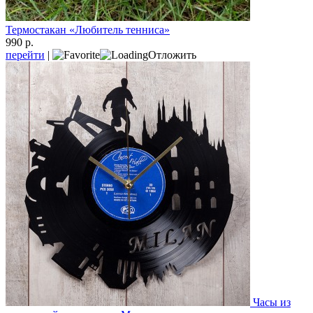
Термостакан «Любитель тенниса»
990 р.
перейти
|
Отложить
Часы из