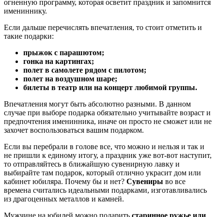
огненную программу, которая осветит праздник и запомнится
имениннику.
Если дальше перечислять впечатления, то стоит отметить и
такие подарки:
прыжок с парашютом;
гонка на картингах;
полет в самолете рядом с пилотом;
полет на воздушном шаре;
билеты в театр или на концерт любимой группы.
Впечатления могут быть абсолютно разными. В данном
случае при выборе подарка обязательно учитывайте возраст и
предпочтения именинника, иначе он просто не сможет или не
захочет воспользоваться вашим подарком.
Если вы перебрали в голове все, что можно и нельзя и так и
не пришли к единому итогу, а праздник уже вот-вот наступит,
то отправляйтесь в ближайшую сувенирную лавку и
выбирайте там подарок, который отлично украсит дом или
кабинет юбиляра. Почему бы и нет?
Сувениры
во все
времена считались идеальными подарками, изготавливались
из драгоценных металлов и камней.
Мужчине на юбилей можно подарить
старинное ружье или