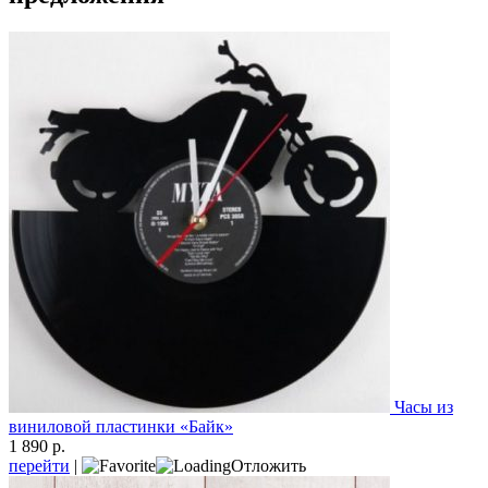
Часы из
виниловой пластинки «Байк»
1 890 р.
перейти
|
Отложить