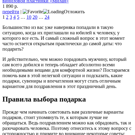
виниловой пластинки «Милан»
1 890 р.
перейти
|
Отложить
1
2
3
4
5
…
10
20
…
24
Большинство из вас уже наверняка попадали в такую
ситуацию, когда их приглашали на юбилей к человеку, у
которого все есть. И самый сложный вопрос в этот момент
часто остается открытым практически до самой даты: что
подарить?
И действительно, чем можно порадовать мужчину, который
сам всего добился и теперь обладает абсолютно всеми
необходимыми вещами для комфортной жизни? Постараемся
помочь вам в этой нелегкой ситуации и подсказать, какие
подарки, сувениры и впечатления могут стать отличным
вариантом для поздравления в этот праздничный день.
Правила выбора подарка
Прежде чем начинать советовать вам различные варианты
подарков, стоит упомянуть те, к которым лучше не
обращаться. Ведь поздравлением можно как обрадовать, так и
разочаровать человека. Поэтому отнеситесь к этому вопросу с
осторожностью и примите во внимание некоторые советы: