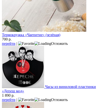
Термокружка «Чаепитие» (зелёная)
700 р.
перейти
|
Отложить
Часы из виниловой пластинки
«Депеш мод»
1 890 р.
перейти
|
Отложить