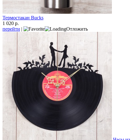
Термостакан Bucks
1 020 р.
перейти
|
Отложить
Часы из