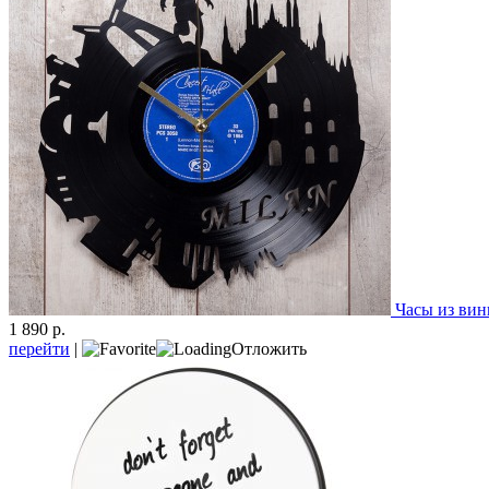
Часы из ви
1 890 р.
перейти
|
Отложить