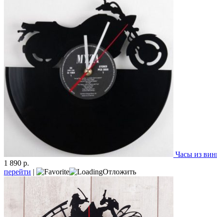
Часы из вин
1 890 р.
перейти
|
Отложить