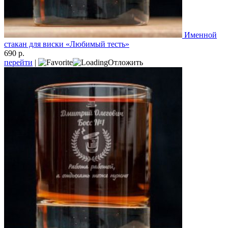
Именной
стакан для виски «Любимый тесть»
690 р.
перейти
|
Отложить