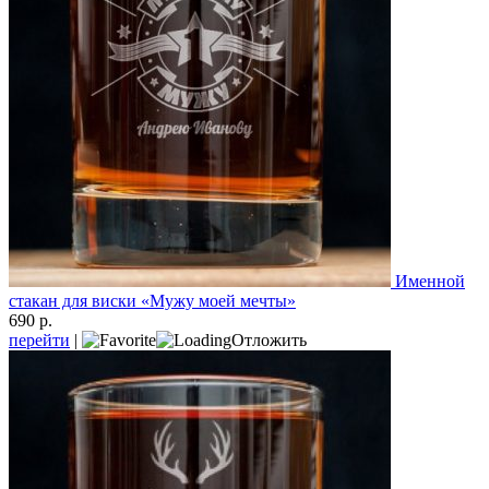
Именной
стакан для виски «Мужу моей мечты»
690 р.
перейти
|
Отложить