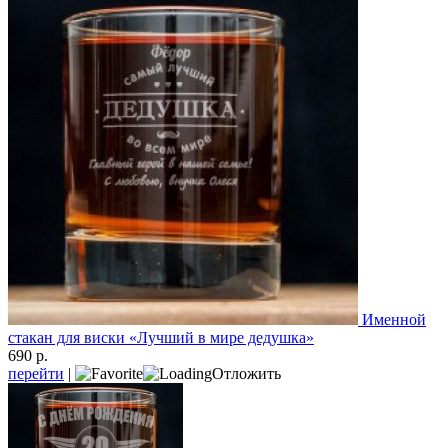
Именной
стакан для виски «Лучший в мире дедушка»
690 р.
перейти
|
Отложить