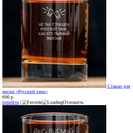
Стакан для
виски «Русский танк»
690 р.
перейти
|
Отложить