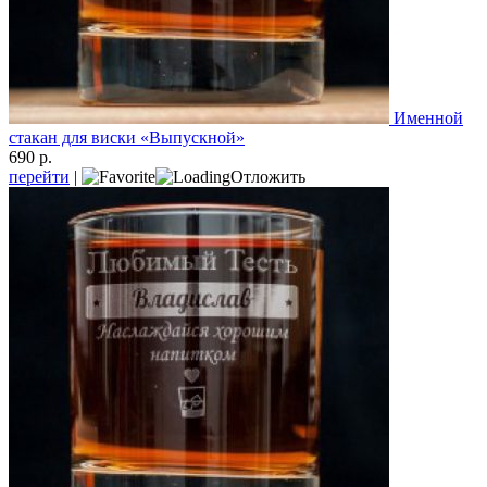
Именной
стакан для виски «Выпускной»
690 р.
перейти
|
Отложить