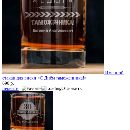
Именной
стакан для виски «С Днём таможенника!»
690 р.
перейти
|
Отложить