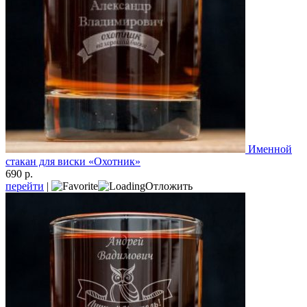
Именной
стакан для виски «Охотник»
690 р.
перейти
|
Отложить