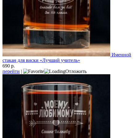
Именной
стакан для виски «Лучший учитель»
690 р.
перейти
|
Отложить