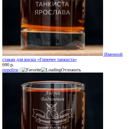
Именной
стакан для виски «Горючее танкиста»
690 р.
перейти
|
Отложить