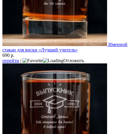
Именной
стакан для виски «Лучший учитель»
690 р.
перейти
|
Отложить