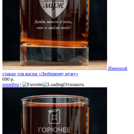
Именной
стакан для виски «Любимому мужу»
690 р.
перейти
|
Отложить