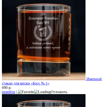
Именной
стакан для виски «Босс № 1»
690 р.
перейти
|
Отложить