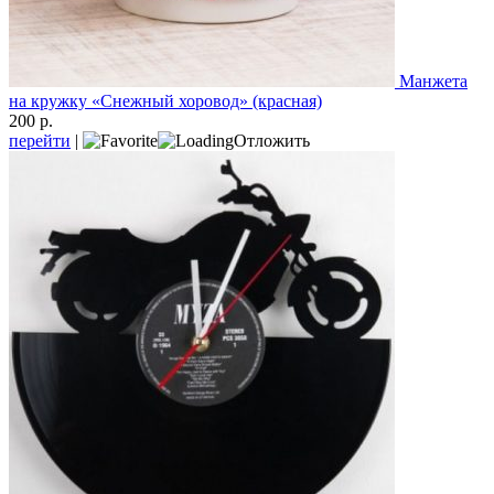
Манжета
на кружку «Снежный хоровод» (красная)
200 р.
перейти
|
Отложить