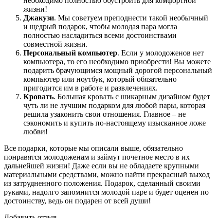
необходимо полностью обустроить для комфортной
жизни!
Джакузи
. Мы советуем преподнести такой необычный
и щедрый подарок, чтобы молодая пара могла
полностью насладиться всеми достоинствами
совместной жизни.
Персональный компьютер
. Если у молодоженов нет
компьютера, то его необходимо приобрести! Вы можете
подарить брачующимся мощный дорогой персональный
компьютер или ноутбук, который обязательно
пригодится им в работе и развлечениях.
Кровать
. Большая кровать с шикарным дизайном будет
чуть ли не лучшим подарком для любой пары, которая
решила узаконить свои отношения. Главное – не
сэкономить и купить по-настоящему изысканное ложе
любви!
Все подарки, которые мы описали выше, обязательно
понравятся молодоженам и займут почетное место в их
дальнейшей жизни! Даже если вы не обладаете крупными
материальными средствами, можно найти прекрасный выход
из затрудненного положения. Подарок, сделанный своими
руками, надолго запомнится молодой паре и будет оценен по
достоинству, ведь он подарен от всей души!
Добавить отзыв