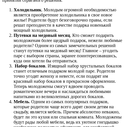
принятии серьезного решения:
Холодильник
. Молодым огромной необходимостью
является приобретение холодильника в свое новое
жилье! Родители будут безоговорочно правы, если
решат преподнести в качестве подарка новенький
мощный холодильник.
Путевки на медовый месяц
. Кто сможет подарить
молодоженам более щедрый подарок, нежели любимые
родители? Одним из самых замечательных решений
станут путевки на медовый месяц! Главное – угодить
паре с выбором страны, заранее поинтересовавшись,
куда они хотели бы отправиться.
Набор бокалов
. Изящный набор хрустальных бокалов
станет отличным подарком молодой паре. Родители
точно угодят жениху и невесте, если подарят им
красивый набор бокалов в прекрасном оформлении.
Теперь молодожены смогут вдвоем проводить
романтические вечера и наслаждаться любимыми
напитками из великолепных дорогих бокалов.
Мебель
. Одним из самых популярных подарков,
которые родители чаще всего дарят своим детям на
свадьбу, является мебель. Причем абсолютно неважно,
будет ли это кухня или спальная комната. Молодожены
будут рады любой мебели, ведь их уютное гнездышко