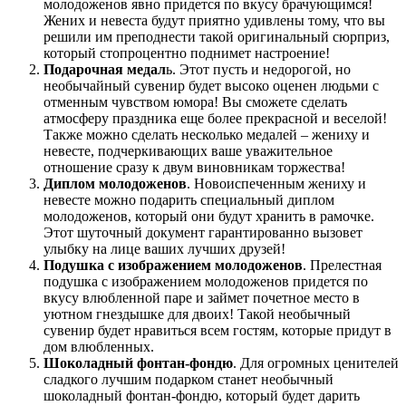
молодоженов явно придется по вкусу брачующимся!
Жених и невеста будут приятно удивлены тому, что вы
решили им преподнести такой оригинальный сюрприз,
который стопроцентно поднимет настроение!
Подарочная медал
ь. Этот пусть и недорогой, но
необычайный сувенир будет высоко оценен людьми с
отменным чувством юмора! Вы сможете сделать
атмосферу праздника еще более прекрасной и веселой!
Также можно сделать несколько медалей – жениху и
невесте, подчеркивающих ваше уважительное
отношение сразу к двум виновникам торжества!
Диплом молодоженов
. Новоиспеченным жениху и
невесте можно подарить специальный диплом
молодоженов, который они будут хранить в рамочке.
Этот шуточный документ гарантированно вызовет
улыбку на лице ваших лучших друзей!
Подушка с изображением молодоженов
. Прелестная
подушка с изображением молодоженов придется по
вкусу влюбленной паре и займет почетное место в
уютном гнездышке для двоих! Такой необычный
сувенир будет нравиться всем гостям, которые придут в
дом влюбленных.
Шоколадный фонтан-фондю
. Для огромных ценителей
сладкого лучшим подарком станет необычный
шоколадный фонтан-фондю, который будет дарить