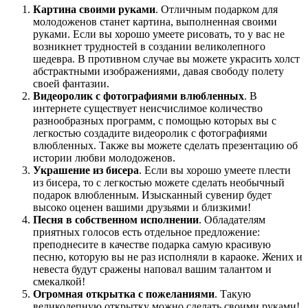
Картина своими руками
. Отличным подарком для
молодоженов станет картина, выполненная своими
руками. Если вы хорошо умеете рисовать, то у вас не
возникнет трудностей в создании великолепного
шедевра. В противном случае вы можете украсить холст
абстрактными изображениями, давая свободу полету
своей фантазии.
Видеоролик с фотографиями влюбленных
. В
интернете существует неисчислимое количество
разнообразных программ, с помощью которых вы с
легкостью создадите видеоролик с фотографиями
влюбленных. Также вы можете сделать презентацию об
истории любви молодоженов.
Украшение из бисера
. Если вы хорошо умеете плести
из бисера, то с легкостью можете сделать необычный
подарок влюбленным. Изысканный сувенир будет
высоко оценен вашими друзьями и близкими!
Песня в собственном исполнении
. Обладателям
приятных голосов есть отдельное предложение:
преподнесите в качестве подарка самую красивую
песню, которую вы не раз исполняли в караоке. Жених и
невеста будут сражены наповал вашим талантом и
смекалкой!
Огромная открытка с пожеланиями
. Такую
великолепную открытку можно сделать своими руками!