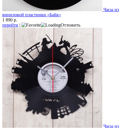
Часы из
виниловой пластинки «Байк»
1 890 р.
перейти
|
Отложить
Часы из