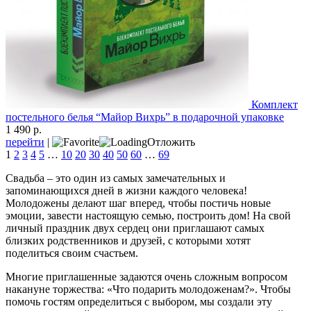
Комплект
постельного белья “Майор Вихрь” в подарочной упаковке
1 490 р.
перейти
|
Отложить
1
2
3
4
5
…
10
20
30
40
50
60
…
69
Свадьба – это один из самых замечательных и
запоминающихся дней в жизни каждого человека!
Молодожены делают шаг вперед, чтобы постичь новые
эмоции, завести настоящую семью, построить дом! На свой
личный праздник двух сердец они приглашают самых
близких родственников и друзей, с которыми хотят
поделиться своим счастьем.
Многие приглашенные задаются очень сложным вопросом
накануне торжества: «Что подарить молодоженам?». Чтобы
помочь гостям определиться с выбором, мы создали эту