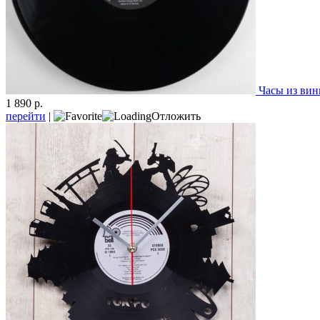
Часы из вин
1 890 р.
перейти
|
Отложить