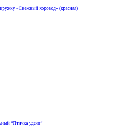
кружку «Снежный хоровод» (красная)
ьный “Птичка удачи”