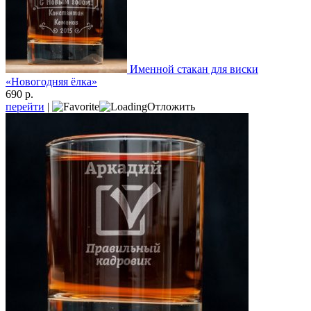
Именной стакан для виски
«Новогодняя ёлка»
690 р.
перейти
|
Отложить