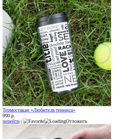
Термостакан «Любитель тенниса»
990 р.
перейти
|
Отложить