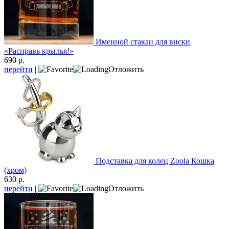
Именной стакан для виски
«Расправь крылья!»
690 р.
перейти
|
Отложить
Подставка для колец Zoola Кошка
(хром)
630 р.
перейти
|
Отложить