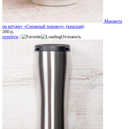
Манжета
на кружку «Снежный хоровод» (красная)
200 р.
перейти
|
Отложить