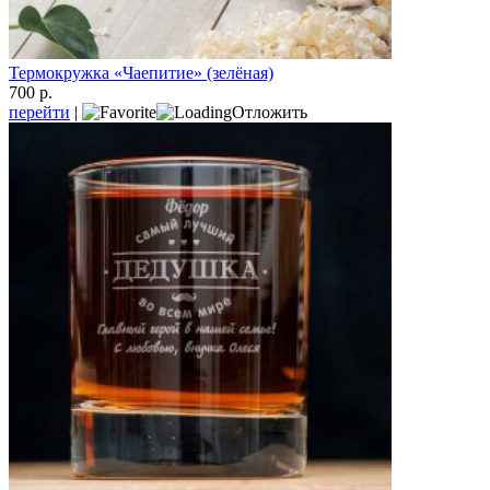
Термокружка «Чаепитие» (зелёная)
700 р.
перейти
|
Отложить