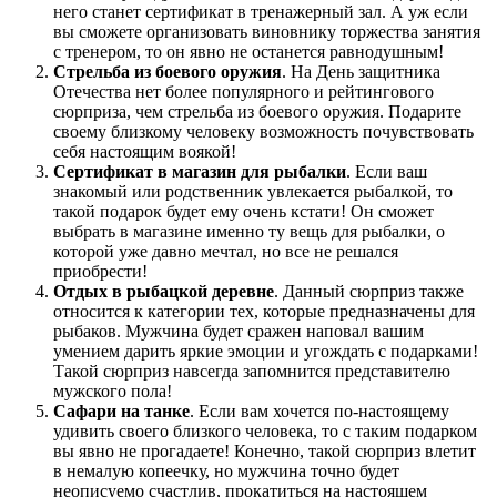
него станет сертификат в тренажерный зал. А уж если
вы сможете организовать виновнику торжества занятия
с тренером, то он явно не останется равнодушным!
Стрельба из боевого оружия
. На День защитника
Отечества нет более популярного и рейтингового
сюрприза, чем стрельба из боевого оружия. Подарите
своему близкому человеку возможность почувствовать
себя настоящим воякой!
Сертификат в магазин для рыбалки
. Если ваш
знакомый или родственник увлекается рыбалкой, то
такой подарок будет ему очень кстати! Он сможет
выбрать в магазине именно ту вещь для рыбалки, о
которой уже давно мечтал, но все не решался
приобрести!
Отдых в рыбацкой деревне
. Данный сюрприз также
относится к категории тех, которые предназначены для
рыбаков. Мужчина будет сражен наповал вашим
умением дарить яркие эмоции и угождать с подарками!
Такой сюрприз навсегда запомнится представителю
мужского пола!
Сафари на танке
. Если вам хочется по-настоящему
удивить своего близкого человека, то с таким подарком
вы явно не прогадаете! Конечно, такой сюрприз влетит
в немалую копеечку, но мужчина точно будет
неописуемо счастлив, прокатиться на настоящем