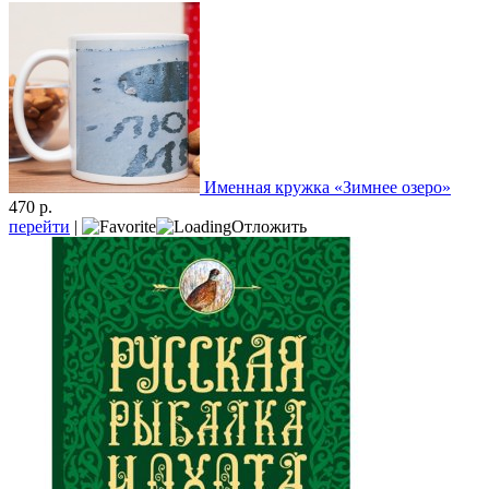
Именная кружка «Зимнее озеро»
470 р.
перейти
|
Отложить