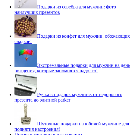
Подарки из серебра для мужчин: фото
наилучших презентов
Подарки из конфет для мужчин, обожающих
сладкое!
Экстремальные подарки для мужчин на день
рождения, которые запомнятся надолго!
Ручка в подарок мужчине: от недорогого
презента до элитной parker
Шуточные подарки на юбилей мужчине для
поднятия настроения!
Подарки мужчинам для машины