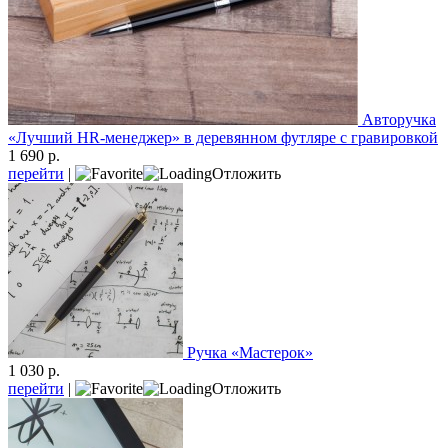
Авторучка
«Лучший HR-менеджер» в деревянном футляре с гравировкой
1 690 р.
перейти
|
Отложить
Ручка «Мастерок»
1 030 р.
перейти
|
Отложить