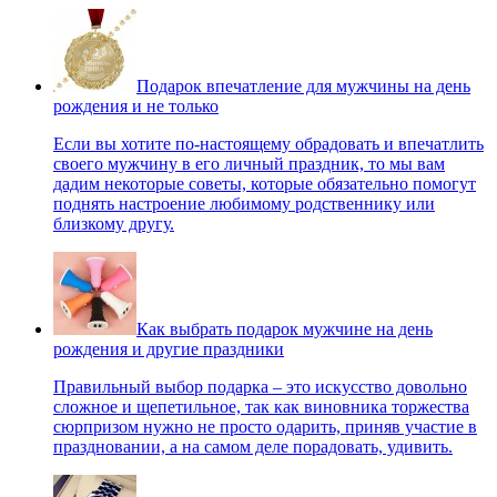
Подарок впечатление для мужчины на день
рождения и не только
Если вы хотите по-настоящему обрадовать и впечатлить
своего мужчину в его личный праздник, то мы вам
дадим некоторые советы, которые обязательно помогут
поднять настроение любимому родственнику или
близкому другу.
Как выбрать подарок мужчине на день
рождения и другие праздники
Правильный выбор подарка – это искусство довольно
сложное и щепетильное, так как виновника торжества
сюрпризом нужно не просто одарить, приняв участие в
праздновании, а на самом деле порадовать, удивить.