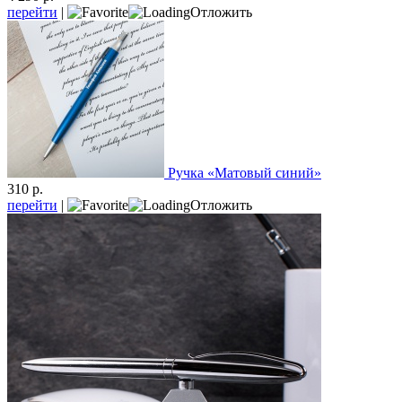
перейти
|
Отложить
Ручка «Матовый синий»
310 р.
перейти
|
Отложить