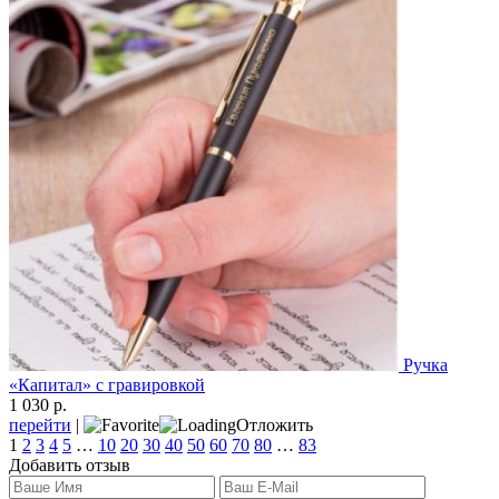
Ручка
«Капитал» с гравировкой
1 030 р.
перейти
|
Отложить
1
2
3
4
5
…
10
20
30
40
50
60
70
80
…
83
Добавить отзыв