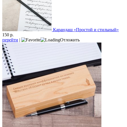
Карандаш «Простой и стильный»
150 р.
перейти
|
Отложить