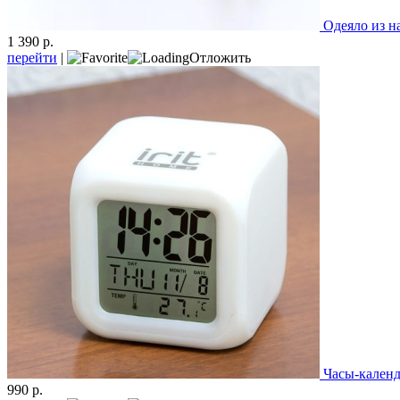
Одеяло из н
1 390 р.
перейти
|
Отложить
Часы-календ
990 р.