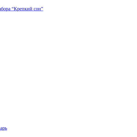
абора “Крепкий сон”
арь