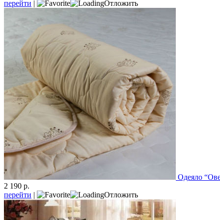
перейти
|
Отложить
Одеяло “Ов
2 190 р.
перейти
|
Отложить