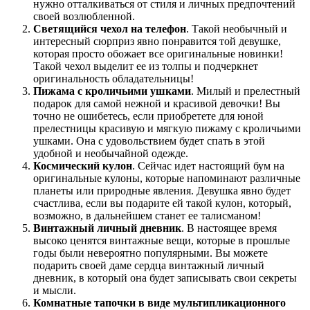
нужно отталкиваться от стиля и личных предпочтений
своей возлюбленной.
Светящийся чехол на телефон
. Такой необычный и
интересный сюрприз явно понравится той девушке,
которая просто обожает все оригинальные новинки!
Такой чехол выделит ее из толпы и подчеркнет
оригинальность обладательницы!
Пижама с кроличьими ушками
. Милый и прелестный
подарок для самой нежной и красивой девочки! Вы
точно не ошибетесь, если приобретете для юной
прелестницы красивую и мягкую пижаму с кроличьими
ушками. Она с удовольствием будет спать в этой
удобной и необычайной одежде.
Космический кулон
. Сейчас идет настоящий бум на
оригинальные кулоны, которые напоминают различные
планеты или природные явления. Девушка явно будет
счастлива, если вы подарите ей такой кулон, который,
возможно, в дальнейшем станет ее талисманом!
Винтажный личный дневник
. В настоящее время
высоко ценятся винтажные вещи, которые в прошлые
годы были невероятно популярными. Вы можете
подарить своей даме сердца винтажный личный
дневник, в который она будет записывать свои секреты
и мысли.
Комнатные тапочки в виде мультипликационного