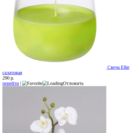
Свеча Ellie
салатовая
290 р.
перейти
|
Отложить