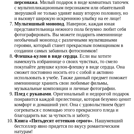
персонажа
. Милый подарок в виде комнатных тапочек
с мультипликационным персонажем или обаятельной
зверушкой не только удивят вашу вторую половину, но
и вызовут широкую искреннюю улыбку на ее лице!
Мультяшный монопод
. Наверное, каждая юная
представительница нежного пола безумно любит себя
фотографировать. Вы можете подарить имениннице
необычный монопод с различными мультяшными
героями, который станет прекрасным помощником в
создании самых забавных фотоснимков!
Флешка-кулон в виде сердца
. Если вы хотите
намекнуть избраннице о своих чувствах, то смело
покупайте девушке кулон-флешку в виде сердца. Она
сможет постоянно носить его с собой и активно
использовать в учебе. Также данный предмет поможет
имениннице хранить свои любимые фильмы,
музыкальные композиции и личные фотографии.
Плед с рукавами
. Оригинальный и недорогой подарок
понравится каждой прелестнице, которая безумно ценит
комфорт и домашний уют. Она с удовольствием будет
согреваться с помощью этого прекрасного пледа и
благодарить вас за чуткость и заботу.
Книга «Пятьдесят оттенков серого»
. Нашумевший
бестселлер явно придется по вкусу романтическим
натурам!