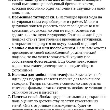
юной имениннице необычный брелок на ключи,
который постоянно будет напоминать девушке о вашем
внимании.
Временные татуировки
. В настоящее время мода на
татуировки стала еще обширнее и громче. Многим
девушкам хочется украсить свое тело надписью или
красивым рисунком, но они не могут осмелиться
сделать постоянную татуировку. Отличной идеей для
подарка станут трогательные временные татуировки,
которые явно придутся по вкусу каждой моднице!
Чашка с именем или изображением
. Если вам хочется
преподнести своей возлюбленной романтический
подарок, то вы можете заказать ей кружку с ее
собственной фотографией. Еще более прекрасным
вариантом станет размещение на посуде общего
фотоснимка!
Колонка для мобильного телефона
. Замечательной
идеей для подарка является колонка для мобильного
телефона. Теперь вы сможете совместно смотреть на
телефоне фильмы, а также слушать любимые мелодии в
отличном звуке и качестве!
Палетка теней
. Любая представительница прекрасного
пола оценит по достоинству палетку качественных
теней. Она с огромным наслаждением будет ее
использовать не только в особенные праздничные дни,