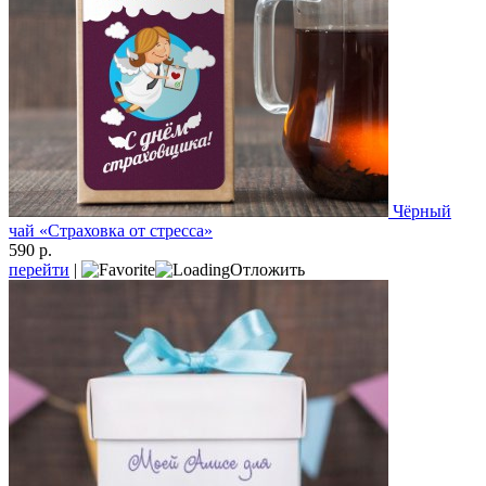
Чёрный
чай «Страховка от стресса»
590 р.
перейти
|
Отложить