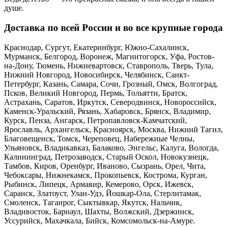
душе.
Доставка по всей России и во все крупные города
Краснодар, Сургут, Екатеринбург, Южно-Сахалинск,
Мурманск, Белгород, Воронеж, Магнитогорск, Уфа, Ростов-
на-Дону, Тюмень, Нижневартовск, Ставрополь, Тверь, Тула,
Нижний Новгород, Новосибирск, Челябинск, Санкт-
Петербург, Казань, Самара, Сочи, Грозный, Омск, Волгоград,
Псков, Великий Новгород, Пермь, Тольятти, Братск,
Астрахань, Саратов, Иркутск, Северодвинск, Новороссийск,
Каменск-Уральский, Рязань, Хабаровск, Брянск, Владимир,
Курск, Пенза, Ангарск, Петропавловск-Камчатский,
Ярославль, Архангельск, Красноярск, Москва, Нижний Тагил,
Благовещенск, Томск, Череповец, Набережные Челны,
Ульяновск, Владикавказ, Балаково, Энгельс, Калуга, Вологда,
Калининград, Петрозаводск, Старый Оскол, Новокузнецк,
Тамбов, Киров, Оренбург, Иваново, Сызрань, Орел, Чита,
Чебоксары, Нижнекамск, Прокопьевск, Кострома, Курган,
Рыбинск, Липецк, Армавир, Кемерово, Орск, Ижевск,
Саранск, Златоуст, Улан-Удэ, Йошкар-Ола, Стерлитамак,
Смоленск, Таганрог, Сыктывкар, Якутск, Нальчик,
Владивосток, Барнаул, Шахты, Волжский, Дзержинск,
Уссурийск, Махачкала, Бийск, Комсомольск-на-Амуре.