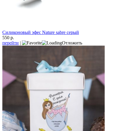
Силиконовый эфес Nature sabre серый
550 р.
перейти
|
Отложить