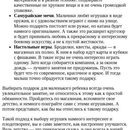
качественные не хрупкие вещи и в не очень громоздкой
упаковке.
Самурайские мечи
. Мальчики любят игрушки в виде
оружия, и с удовольствием играют с ними на улице.
Можно подарить пистолет или ружье, но катана будет
намного оригинальнее. А также это расширит кругозор
и будет прививать любовь к прекрасному и интересному
боевому искусству, а не к пустой жестокости.
Настольные игры
. Бродилки, квесты, аркады — в
магазинах их полно. К ним в набор идут карты и кубики
с фишками. В такие игры не очень интересно играть
одному. Зато когда собирается компания, а за окном
дождь — лучшего занятия не придумаешь. Пусть это
будет что-то современное, красочное и яркое. И тогда
малыш точно обрадуется такому подарку.
Выбирать подарок для маленького ребенка всегда очень
увлекательное занятие, не относитесь к этому как к простой
обязанности. Пройдитесь по магазинам, вспомните свое
детство, и немного поиграйте сами с этими игрушками. А
потом представьте, как бы вы отнеслись к такому подарку.
Такой подход к выбору игрушек намного интереснее и
плодотворнее, вы и сами заметите, как настроение улучшится.
Ведь детство — это прекрасная сказка, и она всегда в нашей