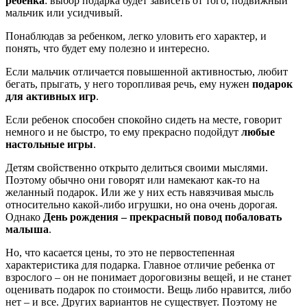
ребенка
: выбор подарка будет зависеть от того, подвижный
мальчик или усидчивый.
Понаблюдав за ребенком, легко уловить его характер, и
понять, что будет ему полезно и интересно.
Если мальчик отличается повышенной активностью, любит
бегать, прыгать, у него торопливая речь, ему нужен
подарок
для активных игр
.
Если ребенок способен спокойно сидеть на месте, говорит
немного и не быстро, то ему прекрасно подойдут
любые
настольные игры
.
Детям свойственно открыто делиться своими мыслями.
Поэтому обычно они говорят или намекают как-то на
желанный подарок. Или же у них есть навязчивая мысль
относительно какой-либо игрушки, но она очень дорогая.
Однако
День рождения – прекрасный повод побаловать
малыша
.
Но, что касается цены, то это не первостепенная
характеристика для подарка. Главное отличие ребенка от
взрослого – он не понимает дороговизны вещей, и не станет
оценивать подарок по стоимости. Вещь либо нравится, либо
нет – и все. Других вариантов не существует. Поэтому не