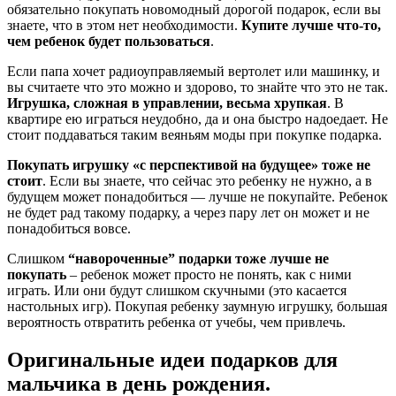
обязательно покупать новомодный дорогой подарок, если вы
знаете, что в этом нет необходимости.
Купите лучше что-то,
чем ребенок будет пользоваться
.
Если папа хочет радиоуправляемый вертолет или машинку, и
вы считаете что это можно и здорово, то знайте что это не так.
Игрушка, сложная в управлении, весьма хрупкая
. В
квартире ею играться неудобно, да и она быстро надоедает. Не
стоит поддаваться таким веяньям моды при покупке подарка.
Покупать игрушку «с перспективой на будущее» тоже не
стоит
. Если вы знаете, что сейчас это ребенку не нужно, а в
будущем может понадобиться — лучше не покупайте. Ребенок
не будет рад такому подарку, а через пару лет он может и не
понадобиться вовсе.
Слишком
“навороченные” подарки тоже лучше не
покупать
– ребенок может просто не понять, как с ними
играть. Или они будут слишком скучными (это касается
настольных игр). Покупая ребенку заумную игрушку, большая
вероятность отвратить ребенка от учебы, чем привлечь.
Оригинальные идеи подарков для
мальчика в день рождения.