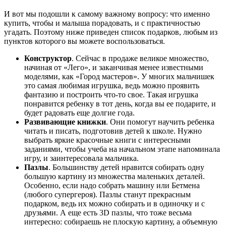
И вот мы подошли к самому важному вопросу: что именно
купить, чтобы и малыша порадовать, и с практичностью
угадать. Поэтому ниже приведен список подарков, любым из
пунктов которого вы можете воспользоваться.
Конструктор
. Сейчас в продаже великое множество,
начиная от «Лего», и заканчивая менее известными
моделями, как «Город мастеров». У многих мальчишек
это самая любимая игрушка, ведь можно проявить
фантазию и построить что-то свое. Такая игрушка
понравится ребенку в тот день, когда вы ее подарите, и
будет радовать еще долгие года.
Развивающие книжки
. Они помогут научить ребенка
читать и писать, подготовив детей к школе. Нужно
выбрать яркие красочные книги с интересными
заданиями, чтобы учеба на начальном этапе напоминала
игру, и заинтересовала мальчика.
Пазлы
. Большинству детей нравится собирать одну
большую картину из множества маленьких деталей.
Особенно, если надо собрать машину или Бетмена
(любого супергероя). Пазлы станут прекрасным
подарком, ведь их можно собирать и в одиночку и с
друзьями. А еще есть 3D пазлы, что тоже весьма
интересно: собираешь не плоскую картину, а объемную