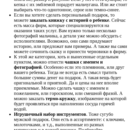
кепка с их эмблемой порадует мальчугана. Или же стоит
выбирать что-то однотонное, серое или темно-синее.
Если вы хотите сделать персональный подарок, то
можете
заказать книжку с историей о ребенке
. Сейчас
есть масса фирм, которые специализируются на
оказании таких услуг. Вам нужно только несколько
фотографий мальчика, а детали уже можно обсудить с
исполнителями. Возможно, они сами придумают
историю, или предложат вам примеры. А также вы сами
можете сочинить сказку и принести черновики в фирму.
К этой же категории, хоть и вынесенные отдельным
пунктом, можно отнести
чашки с именем и
фотографией
. Особенно если это племянник, или друг
вашего ребенка. Тогда не всегда есть смысл тратить
большие суммы денег на подарок. А такая вещь будет
оригинальной и приятной. Да и цены на нее вполне
приемлемые. Можно сделать чашку с именем и
пожеланием, или гороскопом, или смешной фразой. А
можно заказать
термо-кружку
, изображение на которой
будет проявляться при наполнении сосуда горячей
водой.
Игрушечный набор инструментов
. Тоже сугубо
мужской подарок. Они есть в ассортименте: с ключами,
молоточками, и т.д., выполненные из разных
материалов и в разной технике. Подбирайте