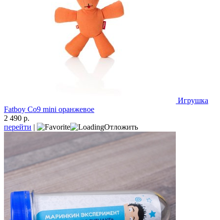
Игрушка
Fatboy Co9 mini оранжевое
2 490 р.
перейти
|
Отложить