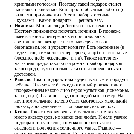
хриплыми голосами. Поэтому такой подарок станет
настоящей радостью. Есть просто обычные роботы (с
разными примочками). А есть наборы с этими
«куклами». Какой подарить — решать вам.
Ночники
. Многие люди боятся спать в темноте.
Поэтому приходится покупать ночники. В продаже
имеется много интересных и оригинальных
светильников, которые не только сделают сон
безопасным, но и украсят комнату. Есть настенные (в
виде часов, символов супергероев, и пр) и настольные
(звездное небо, черепашка, и т.д). Также интернет-
магазины предоставляют огромный выбор подарков
такого рода, нужно только заказать и определиться с
доставкой.
Рюкзак
. Такой подарок тоже будет нужным и порадует
ребенка. Это может быть однотонный рюкзак, или с
изображением какого-либо героя мультиков (покемоны,
тачки, и др). Главное — удачно подобрать размер. На
крупном мальчике нелепо будет смотреться маленький
рюкзак, а на худеньком — огромный, как мешок.
Кепка
. Также нужная вещь. У мальчишек не так уж
много аксессуаров, но кепки они любят. И если удачно
подобрать такую вещь, то можно не бояться об
опасности получения солнечного удара. Главное —
опять же, размер и рисунок. Если у него есть кумиры, то