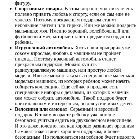
фигуру.
Спортивные товары
. В этом возрасте мальчику очень
полезно привить любовь к спорту, если он сам еще не
увлекся. Поэтому прекрасным подарком станут
небольшие гантели или гирьки. Или же можно подарить
мальчишке мяч. Именно хороший, волейбольный или
футбольный мяч, который станет предметом гордости
ребенка.
Игрушечный автомобиль
. Хоть наши «рыцари» уже
совсем взрослые, любовь к машинкам не пройдет
никогда. Поэтому красивый автомобиль станет
прекрасным подарком. Можно купить
радиоуправляемую машинку, или простую любой
модели. Или же можно заказать специальные маленькие
модельки машинок, из которых ребенок может начать
собирать коллекцию. Еще сейчас в продаже есть
специальные наборы с деталями, из которых мальчик
сам может собрать автомобиль. Такой подарок будет
оригинальным и интересным, но для усидчивых детей.
Велосипед или самокат
. Серьезный и взрослый
подарок. В таком возрасте ребенку уже вполне
безопасно учиться ездить на двухколесном велосипеде.
И это даже полезно, так как хорошо развивает организм.
Самокат тоже станет хорошим подарком, и более
безопасным. Но пользоваться им ребенок будет недолго,