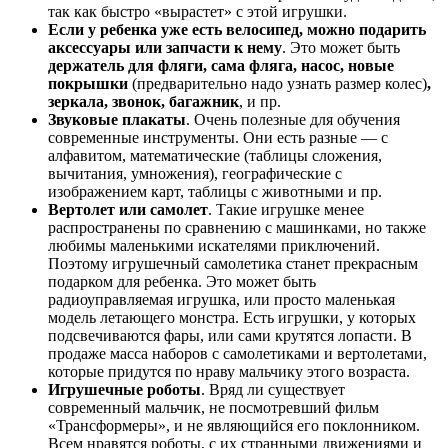
так как быстро «вырастет» с этой игрушки.
Если у ребенка уже есть велосипед, можно подарить
аксессуары или запчасти к нему
. Это может быть
держатель для фляги, сама фляга, насос, новые
покрышки
(предварительно надо узнать размер колес)
,
зеркала, звонок, багажник
, и пр.
Звуковые плакаты
. Очень полезные для обучения
современные инструменты. Они есть разные — с
алфавитом, математические (таблицы сложения,
вычитания, умножения), географические с
изображением карт, таблицы с животными и пр.
Вертолет или самолет
. Такие игрушке менее
распространены по сравнению с машинками, но также
любимы маленькими искателями приключений.
Поэтому игрушечный самолетика станет прекрасным
подарком для ребенка. Это может быть
радиоуправляемая игрушка, или просто маленькая
модель летающего монстра. Есть игрушки, у которых
подсвечиваются фары, или сами крутятся лопасти. В
продаже масса наборов с самолетиками и вертолетами,
которые придутся по нраву мальчику этого возраста.
Игрушечные роботы
. Вряд ли существует
современный мальчик, не посмотревший фильм
«Трансформеры», и не являющийся его поклонником.
Всем нравятся роботы, с их странными движениями и