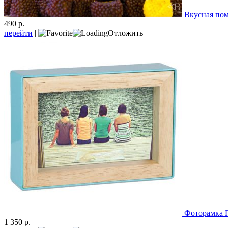
Вкусная пом
490 р.
перейти
|
Отложить
Фоторамка F
1 350 р.