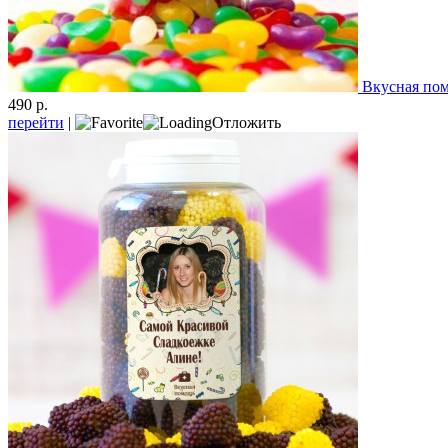
Вкусная пом
490 р.
перейти
|
Отложить