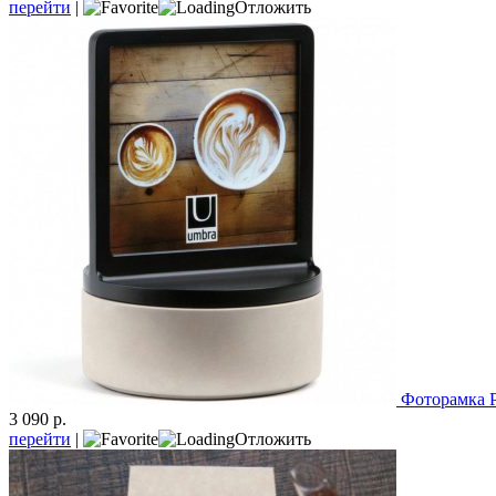
перейти
|
Отложить
Фоторамка P
3 090 р.
перейти
|
Отложить