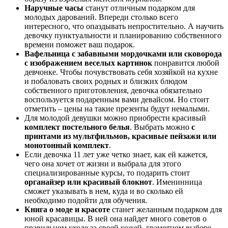
Наручные часы
станут отличным подарком для
молодых дарований. Впереди столько всего
интересного, что опаздывать непростительно. А научить
девочку пунктуальности и планированию собственного
времени поможет ваш подарок.
Вафельница с забавными мордочками или сковорода
с изображением веселых картинок
понравится любой
девчонке. Чтобы почувствовать себя хозяйкой на кухне
и побаловать своих родных и близких блюдом
собственного приготовления, девочка обязательно
воспользуется подаренным вами девайсом. Но стоит
отметить – цены на такие презенты будут немалыми.
Для молодой девушки можно приобрести красивый
комплект постельного белья
. Выбрать можно
с
принтами из мультфильмов, красивые пейзажи или
монотонный комплект
.
Если девочка 11 лет уже четко знает, как ей кажется,
чего она хочет от жизни и выбрала для этого
специализированные курсы, то подарить стоит
органайзер или красивый блокнот
. Именинница
сможет указывать в нем, куда и во сколько ей
необходимо подойти для обучения.
Книга о моде и красоте
станет желанным подарком для
юной красавицы. В ней она найдет много советов о
правильном уходе за своей кожей, грамотном выборе