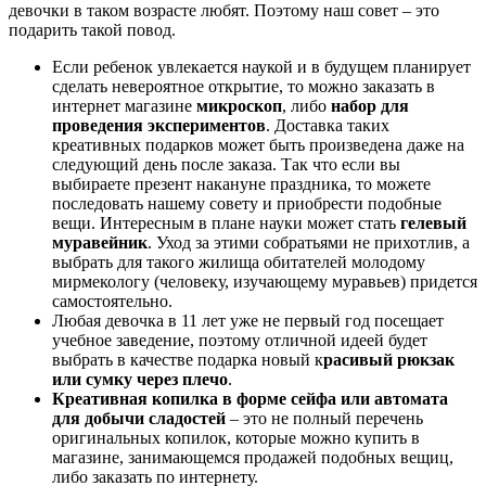
девочки в таком возрасте любят. Поэтому наш совет – это
подарить такой повод.
Если ребенок увлекается наукой и в будущем планирует
сделать невероятное открытие, то можно заказать в
интернет магазине
микроскоп
, либо
набор для
проведения экспериментов
. Доставка таких
креативных подарков может быть произведена даже на
следующий день после заказа. Так что если вы
выбираете презент накануне праздника, то можете
последовать нашему совету и приобрести подобные
вещи. Интересным в плане науки может стать
гелевый
муравейник
. Уход за этими собратьями не прихотлив, а
выбрать для такого жилища обитателей молодому
мирмекологу (человеку, изучающему муравьев) придется
самостоятельно.
Любая девочка в 11 лет уже не первый год посещает
учебное заведение, поэтому отличной идеей будет
выбрать в качестве подарка новый к
расивый рюкзак
или сумку через плечо
.
Креативная копилка в форме сейфа или автомата
для добычи сладостей
– это не полный перечень
оригинальных копилок, которые можно купить в
магазине, занимающемся продажей подобных вещиц,
либо заказать по интернету.