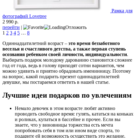
Рамка для
фотографий Lovetree
2 990 р.
перейти
|
Отложить
1
2
3
4
5
…
8
Одиннадцатилетний возраст –
это время беззаботного
веселья и счастливого детства, а также первая ступень
осознания ребенком своей личности, индивидуальности
.
Выбирать подарок молодому дарованию становится сложнее
год от года, ведь в голову приходят сотни вариантов, чем
можно удивить и приятно обрадовать именинницу. Поэтому
на вопрос, какой подарить презент одиннадцатилетней
девушке, мы постараемся ответить в нашей статье.
Лучшие идеи подарков по увлечениям
Немало девочек в этом возрасте любят активно
проводить свободное время: гулять, кататься на коньках
и роликах, купаться в бассейне и прочее. Если вы
знаете, что у виновницы торжества есть мечта
попробовать себя в том или ином виде спорта, то
подарите ей возможность осуществить это желание.