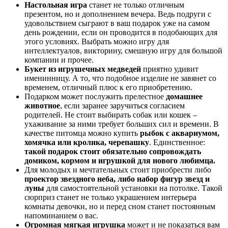
Настольная игра
станет не только отличным
презентом, но и дополнением вечера. Ведь подруги с
удовольствием сыграют в ваш подарок уже на самом
день рождении, если он проводится в подобающих для
этого условиях. Выбрать можно игру для
интеллектуалов, викторину, смешную игру для большой
компании и прочее.
Букет из игрушечных медведей
приятно удивит
именинницу. А то, что подобное изделие не завянет со
временем, отличный плюс к его приобретению.
Подарком может послужить прелестное
домашнее
животное
, если заранее заручиться согласием
родителей. Не стоит выбирать собак или кошек –
ухаживание за ними требует больших сил и времени. В
качестве питомца можно купить
рыбок с аквариумом,
хомячка или кролика, черепашку
. Единственное:
такой подарок стоит обязательно сопровождать
домиком, кормом и игрушкой для нового любимца.
Для молодых и мечтательных стоит приобрести либо
проектор звездного неба, либо набор фигур звезд и
луны
для самостоятельной установки на потолке. Такой
сюрприз станет не только украшением интерьера
комнаты девочки, но и перед сном станет постоянным
напоминанием о вас.
Огромная мягкая игрушка
может и не показаться вам