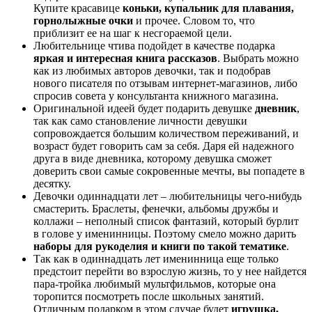
Купите красавице
коньки, купальник для плавания,
горнолыжные очки
и прочее. Словом то, что
приблизит ее на шаг к несгораемой цели.
Любительнице чтива подойдет в качестве подарка
яркая и интересная книга рассказов
. Выбрать можно
как из любимых авторов девочки, так и подобрав
нового писателя по отзывам интернет-магазинов, либо
спросив совета у консультанта книжного магазина.
Оригинальной идеей будет подарить девушке
дневник
,
так как само становление личности девушки
сопровождается большим количеством переживаний, и
возраст будет говорить сам за себя. Даря ей надежного
друга в виде дневника, которому девушка сможет
доверить свои самые сокровенные мечты, вы попадете в
десятку.
Девочки одиннадцати лет – любительницы чего-нибудь
смастерить. Браслеты, фенечки, альбомы дружбы и
коллажи – неполный список фантазий, который бурлит
в голове у именинницы. Поэтому смело можно дарить
наборы для рукоделия и книги по такой тематике
.
Так как в одиннадцать лет именинница еще только
предстоит перейти во взрослую жизнь, то у нее найдется
пара-тройка любимый мультфильмов, которые она
торопится посмотреть после школьных занятий.
Отличным подарком в этом случае будет
игрушка,