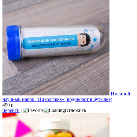
Именной
научный набор «Николяшка» (водоворот в бутылке)
490 р.
перейти
|
Отложить