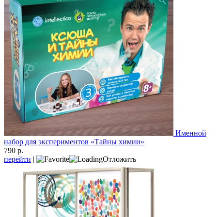
Именной
набор для экспериментов «Тайны химии»
790 р.
перейти
|
Отложить