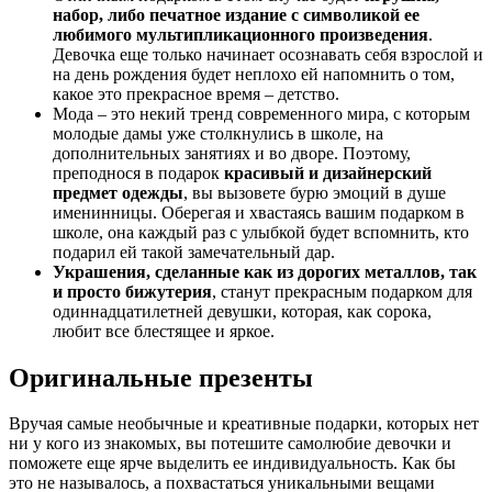
набор, либо печатное издание с символикой ее
любимого мультипликационного произведения
.
Девочка еще только начинает осознавать себя взрослой и
на день рождения будет неплохо ей напомнить о том,
какое это прекрасное время – детство.
Мода – это некий тренд современного мира, с которым
молодые дамы уже столкнулись в школе, на
дополнительных занятиях и во дворе. Поэтому,
преподнося в подарок
красивый и дизайнерский
предмет одежды
, вы вызовете бурю эмоций в душе
именинницы. Оберегая и хвастаясь вашим подарком в
школе, она каждый раз с улыбкой будет вспомнить, кто
подарил ей такой замечательный дар.
Украшения, сделанные как из дорогих металлов, так
и просто бижутерия
, станут прекрасным подарком для
одиннадцатилетней девушки, которая, как сорока,
любит все блестящее и яркое.
Оригинальные презенты
Вручая самые необычные и креативные подарки, которых нет
ни у кого из знакомых, вы потешите самолюбие девочки и
поможете еще ярче выделить ее индивидуальность. Как бы
это не называлось, а похвастаться уникальными вещами