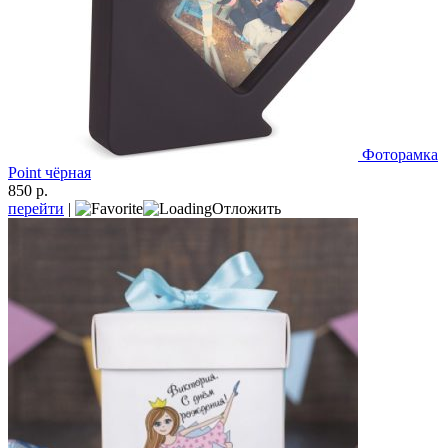
Фоторамка
Point чёрная
850 р.
перейти
|
Отложить