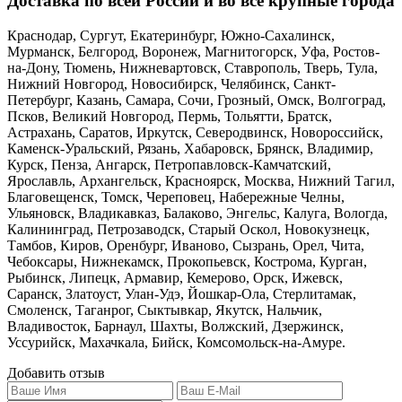
Доставка по всей России и во все крупные города
Краснодар, Сургут, Екатеринбург, Южно-Сахалинск,
Мурманск, Белгород, Воронеж, Магнитогорск, Уфа, Ростов-
на-Дону, Тюмень, Нижневартовск, Ставрополь, Тверь, Тула,
Нижний Новгород, Новосибирск, Челябинск, Санкт-
Петербург, Казань, Самара, Сочи, Грозный, Омск, Волгоград,
Псков, Великий Новгород, Пермь, Тольятти, Братск,
Астрахань, Саратов, Иркутск, Северодвинск, Новороссийск,
Каменск-Уральский, Рязань, Хабаровск, Брянск, Владимир,
Курск, Пенза, Ангарск, Петропавловск-Камчатский,
Ярославль, Архангельск, Красноярск, Москва, Нижний Тагил,
Благовещенск, Томск, Череповец, Набережные Челны,
Ульяновск, Владикавказ, Балаково, Энгельс, Калуга, Вологда,
Калининград, Петрозаводск, Старый Оскол, Новокузнецк,
Тамбов, Киров, Оренбург, Иваново, Сызрань, Орел, Чита,
Чебоксары, Нижнекамск, Прокопьевск, Кострома, Курган,
Рыбинск, Липецк, Армавир, Кемерово, Орск, Ижевск,
Саранск, Златоуст, Улан-Удэ, Йошкар-Ола, Стерлитамак,
Смоленск, Таганрог, Сыктывкар, Якутск, Нальчик,
Владивосток, Барнаул, Шахты, Волжский, Дзержинск,
Уссурийск, Махачкала, Бийск, Комсомольск-на-Амуре.
Добавить отзыв