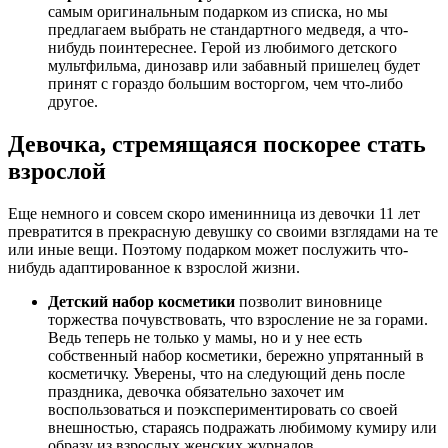
самым оригинальным подарком из списка, но мы
предлагаем выбрать не стандартного медведя, а что-
нибудь поинтереснее. Герой из любимого детского
мультфильма, динозавр или забавный пришелец будет
принят с гораздо большим восторгом, чем что-либо
другое.
Девочка, стремящаяся поскорее стать
взрослой
Еще немного и совсем скоро именинница из девочки 11 лет
превратится в прекрасную девушку со своими взглядами на те
или иные вещи. Поэтому подарком может послужить что-
нибудь адаптированное к взрослой жизни.
Детский набор косметики
позволит виновнице
торжества почувствовать, что взросление не за горами.
Ведь теперь не только у мамы, но и у нее есть
собственный набор косметики, бережно упрятанный в
косметичку. Уверены, что на следующий день после
праздника, девочка обязательно захочет им
воспользоваться и поэкспериментировать со своей
внешностью, стараясь подражать любимому кумиру или
образу из взрослых женских журналов.