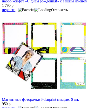
набор конфет «С днём рождения!» с вашим именем
1 790 р.
перейти
|
Отложить
Магнитные фоторамки Polarprint мемфис 6 шт.
950 р.