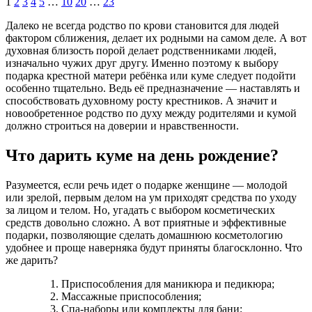
1
2
3
4
5
…
10
20
…
23
Далеко не всегда родство по крови становится для людей
фактором сближения, делает их родными на самом деле. А вот
духовная близость порой делает родственниками людей,
изначально чужих друг другу. Именно поэтому к выбору
подарка крестной матери ребёнка или куме следует подойти
особенно тщательно. Ведь её предназначение — наставлять и
способствовать духовному росту крестников. А значит и
новообретенное родство по духу между родителями и кумой
должно строиться на доверии и нравственности.
Что дарить куме на день рождение?
Разумеется, если речь идет о подарке женщине — молодой
или зрелой, первым делом на ум приходят средства по уходу
за лицом и телом. Но, угадать с выбором косметических
средств довольно сложно. А вот приятные и эффективные
подарки, позволяющие сделать домашнюю косметологию
удобнее и проще наверняка будут приняты благосклонно. Что
же дарить?
Приспособления для маникюра и педикюра;
Массажные приспособления;
Спа-наборы или комплекты для бани;