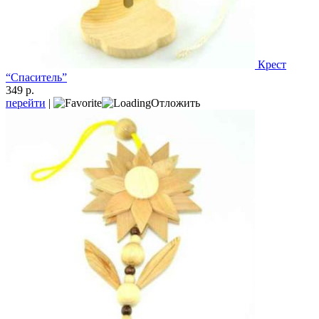
Крест
“Спаситель”
349 р.
перейти
|
Отложить