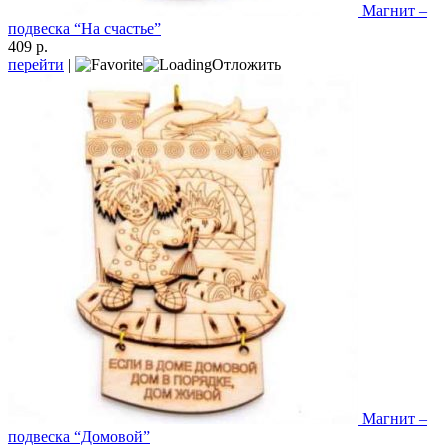
Магнит –
подвеска “На счастье”
409 р.
перейти
|
Отложить
Магнит –
подвеска “Домовой”