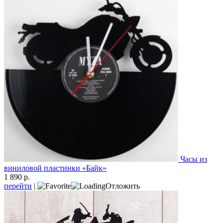
Часы из
виниловой пластинки «Байк»
1 890 р.
перейти
|
Отложить