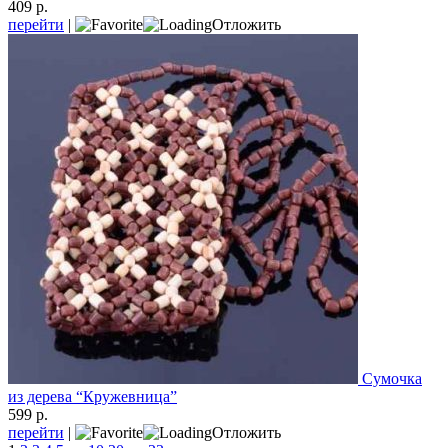
409 р.
перейти
|
Отложить
Сумочка
из дерева “Кружевница”
599 р.
перейти
|
Отложить