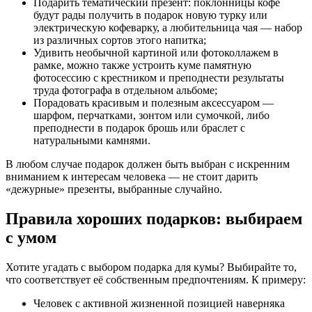
Подарить тематический презент: поклонницы кофе
будут рады получить в подарок новую турку или
электрическую кофеварку, а любительница чая — набор
из различных сортов этого напитка;
Удивить необычной картиной или фотоколлажем в
рамке, можно также устроить куме памятную
фотосессию с крестником и преподнести результаты
труда фотографа в отдельном альбоме;
Порадовать красивым и полезным аксессуаром —
шарфом, перчатками, зонтом или сумочкой, либо
преподнести в подарок брошь или браслет с
натуральными камнями.
В любом случае подарок должен быть выбран с искренним
вниманием к интересам человека — не стоит дарить
«дежурные» презенты, выбранные случайно.
Правила хороших подарков: выбираем
с умом
Хотите угадать с выбором подарка для кумы? Выбирайте то,
что соответствует её собственным предпочтениям. К примеру:
Человек с активной жизненной позицией наверняка