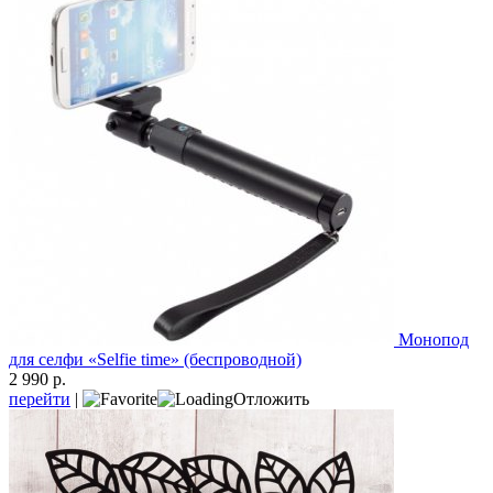
Монопод
для селфи «Selfie time» (беспроводной)
2 990 р.
перейти
|
Отложить