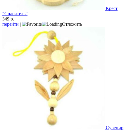
Крест
“Спаситель”
349 р.
перейти
|
Отложить
Сувенир