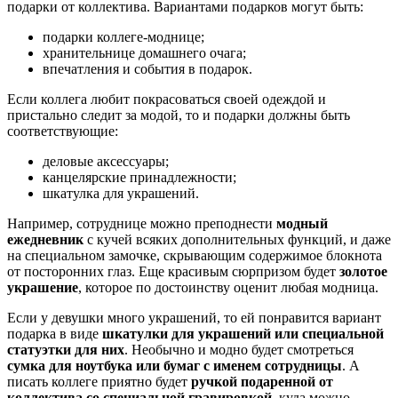
подарки от коллектива. Вариантами подарков могут быть:
подарки коллеге-моднице;
хранительнице домашнего очага;
впечатления и события в подарок.
Если коллега любит покрасоваться своей одеждой и
пристально следит за модой, то и подарки должны быть
соответствующие:
деловые аксессуары;
канцелярские принадлежности;
шкатулка для украшений.
Например, сотруднице можно преподнести
модный
ежедневник
с кучей всяких дополнительных функций, и даже
на специальном замочке, скрывающим содержимое блокнота
от посторонних глаз. Еще красивым сюрпризом будет
золотое
украшение
, которое по достоинству оценит любая модница.
Если у девушки много украшений, то ей понравится вариант
подарка в виде
шкатулки для украшений или специальной
статуэтки для них
. Необычно и модно будет смотреться
сумка для ноутбука или бумаг с именем сотрудницы
. А
писать коллеге приятно будет
ручкой подаренной от
коллектива со специальной гравировкой
, куда можно